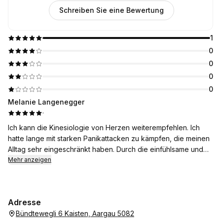
Schreiben Sie eine Bewertung
1
0
0
0
0
Melanie Langenegger
·
Ich kann die Kinesiologie von Herzen weiterempfehlen. Ich
hatte lange mit starken Panikattacken zu kämpfen, die meinen
Alltag sehr eingeschränkt haben. Durch die einfühlsame und
professionelle Behandlung habe ich gelernt, meinen Körper
Mehr anzeigen
besser zu verstehen und mit meinen Ängsten umzugehen.
Schritt für Schritt konnte ich wieder Vertrauen aufbauen – und
heute fühle ich mich endlich wieder frei in meinem Leben.
Adresse
Vielen Dank für diese wertvolle Unterstützung!
Bündtewegli 6 Kaisten, Aargau 5082