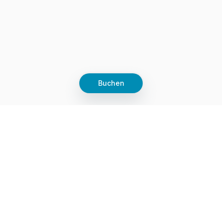
Buchen
Let's grow together
Get more customers 24/7 with your free
branded Booking Page.
Email