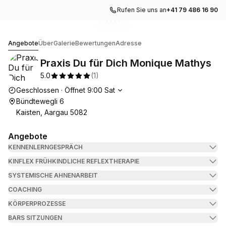
Rufen Sie uns an
+41 79 486 16 90
Zur Galerie gehen
Zur Galerie gehen
Zur Galerie gehen
Zur Galerie gehen
Zur Galerie gehen
1
2
3
4
5
Praxis Du für Dich Monique Mathys
Angebote
Über
Galerie
Bewertungen
Adresse
Praxis Du für Dich Monique Mathys
5.0
(
1
)
Die Öffnungszeiten
Geschlossen
·
Öffnet
9:00
Sat
Bündtewegli 6
Kaisten, Aargau 5082
Angebote
KENNENLERNGESPRÄCH
KINFLEX FRÜHKINDLICHE REFLEXTHERAPIE
SYSTEMISCHE AHNENARBEIT
COACHING
KÖRPERPROZESSE
BARS SITZUNGEN