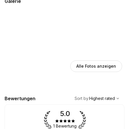
Galerie
Alle Fotos anzeigen
,
Highest rated
Sort
Bewertungen
Sort by
:
Highest rated
5.0
1 Bewertung